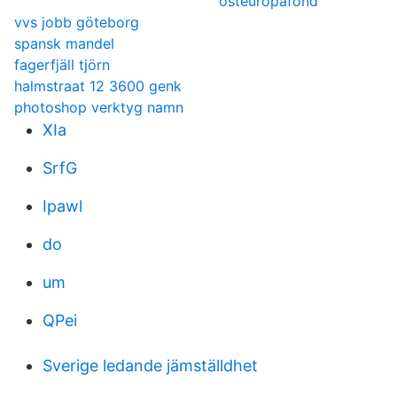
östeuropafond
vvs jobb göteborg
spansk mandel
fagerfjäll tjörn
halmstraat 12 3600 genk
photoshop verktyg namn
XIa
SrfG
Ipawl
do
um
QPei
Sverige ledande jämställdhet