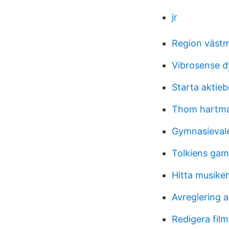
jr
Region västm
Vibrosense 
Starta aktie
Thom hartm
Gymnasieval
Tolkiens gam
Hitta musike
Avreglering 
Redigera fil