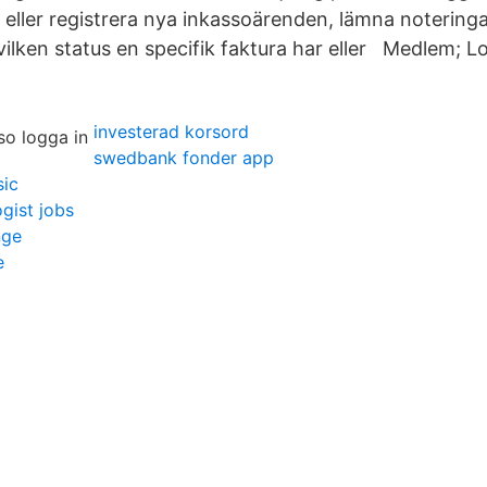
a eller registrera nya inkassoärenden, lämna noteringar 
ilken status en specifik faktura har eller Medlem; Lo
investerad korsord
swedbank fonder app
sic
gist jobs
nge
e