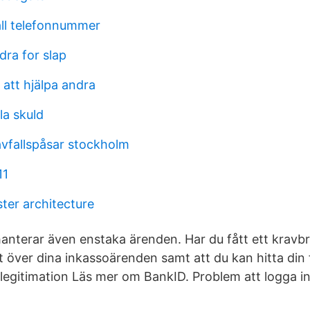
all telefonnummer
dra for slap
 att hjälpa andra
la skuld
avfallspåsar stockholm
11
ster architecture
hanterar även enstaka ärenden. Har du fått ett kravb
t över dina inkassoärenden samt att du kan hitta din
legitimation Läs mer om BankID. Problem att logga i