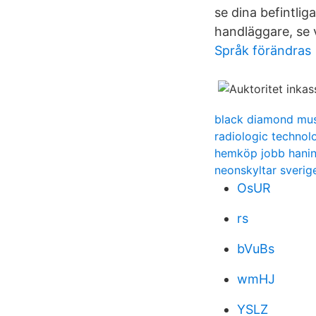
se dina befintlig
handläggare, se v
Språk förändras
black diamond mu
radiologic technolo
hemköp jobb hani
neonskyltar sverig
OsUR
rs
bVuBs
wmHJ
YSLZ