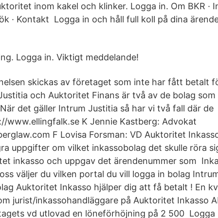
ktoritet inom kakel och klinker. Logga in. Om BKR · In
Sök · Kontakt Logga in och håll full koll på dina ärend
ing. Logga in. Viktigt meddelande!
elsen skickas av företaget som inte har fått betalt 
ustitia och Auktoritet Finans är två av de bolag som k
 När det gäller Intrum Justitia så har vi två fall där de 
p://www.ellingfalk.se K Jennie Kastberg: Advokat
berglaw.com F Lovisa Forsman: VD Auktoritet Inkass
gra uppgifter om vilket inkassobolag det skulle röra s
oritet inkasso och uppgav det ärendenummer som Inka
 oss väljer du vilken portal du vill logga in bolag Intr
ag Auktoritet Inkasso hjälper dig att få betalt ! En k
m jurist/inkassohandläggare på Auktoritet Inkasso AB
tagets vd utlovad en löneförhöjning på 2 500 Logga i