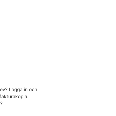
rev? Logga in och
 fakturakopia.
n?