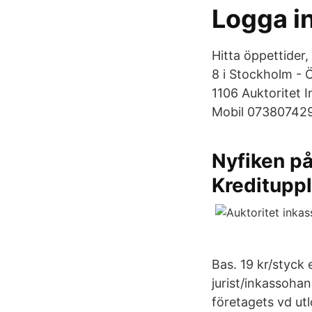
Logga i
Hitta öppettider
8 i Stockholm - 
1106 Auktoritet 
Mobil 073807429
Nyfiken på
Kreditupp
Bas. 19 kr/styck
jurist/inkassohan
företagets vd ut