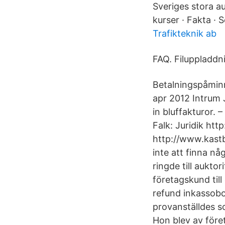
Sveriges stora au
kurser · Fakta · 
Trafikteknik ab
FAQ. Filuppladdn
Betalningspåminn
apr 2012 Intrum J
in bluffakturor. –
Falk: Juridik htt
http://www.kast
inte att finna nå
ringde till aukt
företagskund till
refund inkassobol
provanställdes so
Hon blev av före