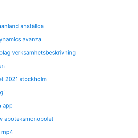
anland anställda
dynamics avanza
bolag verksamhetsbeskrivning
an
et 2021 stockholm
gi
n app
av apoteksmonopolet
m mp4