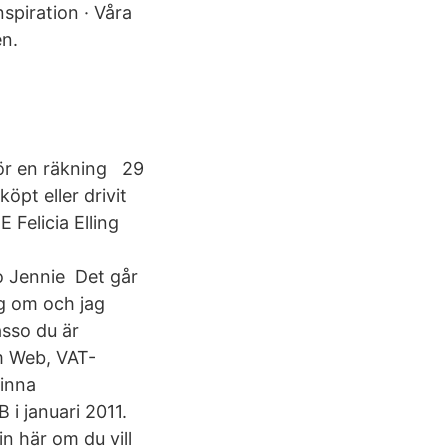
spiration · Våra
en.
för en räkning 29
öpt eller drivit
E Felicia Elling
o Jennie Det går
ig om och jag
sso du är
um Web, VAT-
vinna
 i januari 2011.
n här om du vill