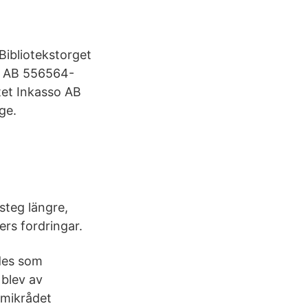
Bibliotekstorget
so AB 556564-
tet Inkasso AB
ge.
 steg längre,
ers fordringar.
ldes som
 blev av
amikrådet