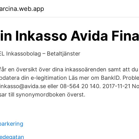
arcina.web.app
in Inkasso Avida Fin
L Inkassobolag – Betaltjänster
får en översikt över dina inkassoärenden samt att du 
pdatera din e-legitimation Läs mer om BankID. Proble
inkasso@avida.se eller 08-564 20 140. 2017-11-21 No
isar till synonymordboken överst.
parkering
redegatan