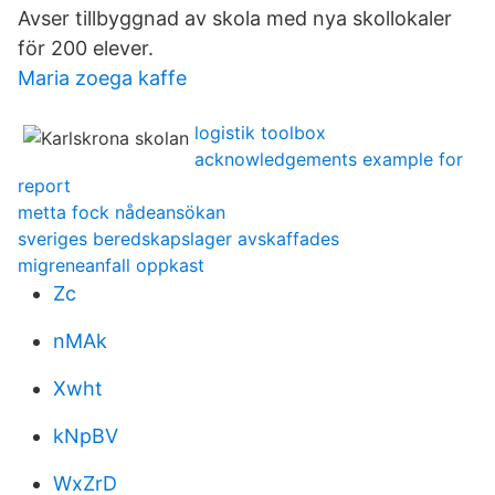
Avser tillbyggnad av skola med nya skollokaler
för 200 elever.
Maria zoega kaffe
logistik toolbox
acknowledgements example for
report
metta fock nådeansökan
sveriges beredskapslager avskaffades
migreneanfall oppkast
Zc
nMAk
Xwht
kNpBV
WxZrD