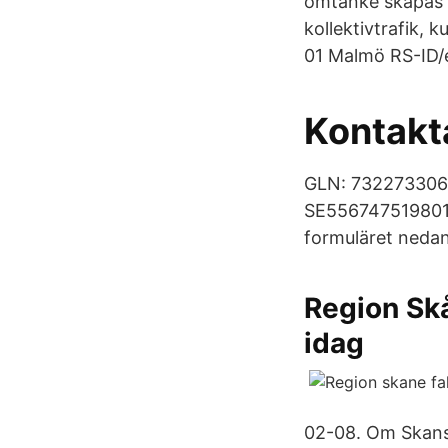
omtanke skapas de
kollektivtrafik, 
01 Malmö RS-ID/e
Kontakt
GLN: 732273306
SE556747519801. 
formuläret nedan
Region Sk
idag
02-08. Om Skan