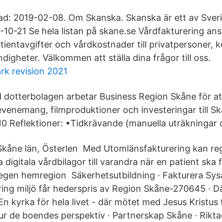
d: 2019-02-08. Om Skanska. Skanska är ett av Sveri
10-21 Se hela listan på skane.se Vårdfakturering ans
atientavgifter och vårdkostnader till privatpersoner,
igheter. Välkommen att ställa dina frågor till oss.
ark revision 2021
dotterbolagen arbetar Business Region Skåne för att
evenemang, filmproduktioner och investeringar till Sk
Reflektioner: •Tidkrävande (manuella uträkningar o
 Skåne län, Österlen Med Utomlänsfakturering kan reg
a digitala vårdbilagor till varandra när en patient ska 
 egen hemregion Säkerhetsutbildning · Fakturera Sys
ing miljö får hederspris av Region Skåne-270645 · D
n kyrka för hela livet - där mötet med Jesus Kristus 
 ur de boendes perspektiv · Partnerskap Skåne · Rikt