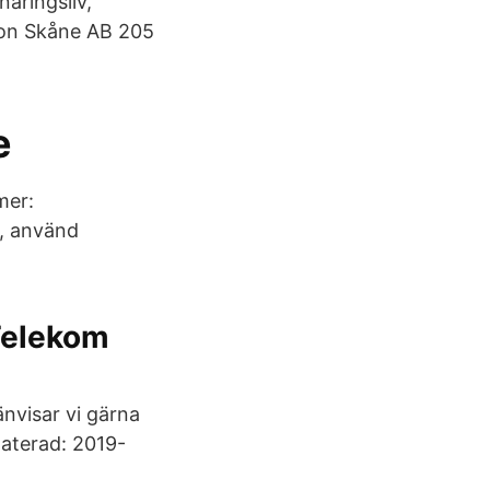
äringsliv,
gion Skåne AB 205
e
mer:
g, använd
Telekom
änvisar vi gärna
daterad: 2019-