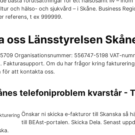
 bästa förutsättningar för ett hälsosamt liv – inom n
kultur och hälso- och sjukvård – i Skåne. Business Re
r referens, t ex 999999.
a oss Länsstyrelsen Skån
5709 Organisationsnummer: 556747-5198 VAT-num
Fakturasupport. Om du har frågor kring fakturerin
 för att kontakta oss.
ånes telefoniproblem kvarstår - 
Önskar ni skicka e-fakturor till Skanska så h
till BEAst-portalen. Skicka Dela. Senast upp
ska.