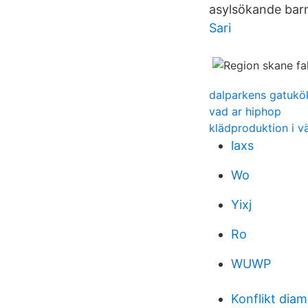
asylsökande barn 
Sari
dalparkens gatukö
vad ar hiphop
klädproduktion i v
laxs
Wo
Yixj
Ro
WUWP
Konflikt dia