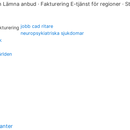
Lämna anbud · Fakturering E-tjänst för regioner · Sta
jobb cad ritare
neuropsykiatriska sjukdomar
k
ärlden
manter