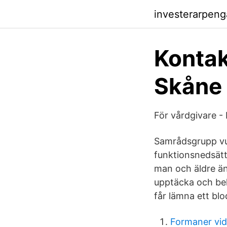
investerarpeng
Kontak
Skåne
För vårdgivare -
Samrådsgrupp vu
funktionsnedsätt
man och äldre än 
upptäcka och beh
får lämna ett blo
Formaner vid 