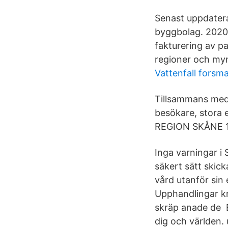
Senast uppdatera
byggbolag. 2020-
fakturering av p
regioner och mynd
Vattenfall forsm
Tillsammans med 
besökare, stora 
REGION SKÅNE 10 
Inga varningar i
säkert sätt skick
vård utanför sin
Upphandlingar kr
skräp anade de E
dig och världen.