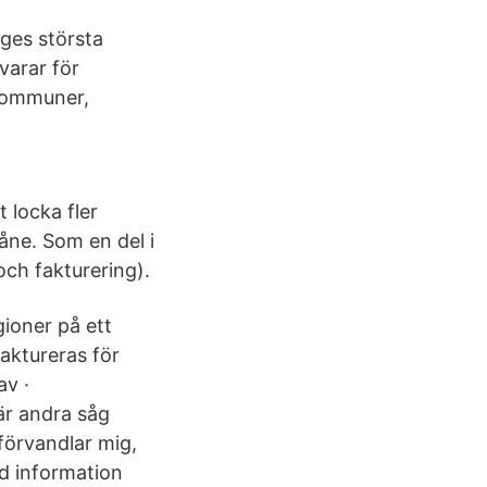
ges största
varar för
 kommuner,
 locka fler
åne. Som en del i
ch fakturering).
ioner på ett
faktureras för
av ·
är andra såg
förvandlar mig,
ad information