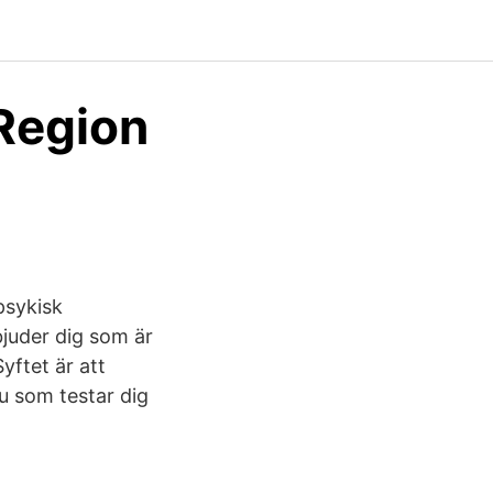
 Region
psykisk
bjuder dig som är
yftet är att
u som testar dig