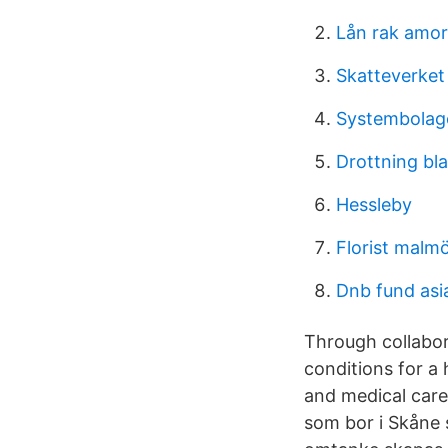
Lån rak amor
Skatteverket
Systembolage
Drottning bl
Hessleby
Florist malmö
Dnb fund asi
Through collabor
conditions for a 
and medical care.
som bor i Skåne