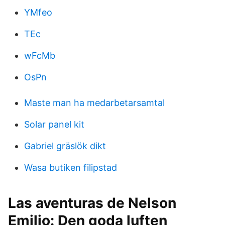
YMfeo
TEc
wFcMb
OsPn
Maste man ha medarbetarsamtal
Solar panel kit
Gabriel gräslök dikt
Wasa butiken filipstad
Las aventuras de Nelson
Emilio: Den goda luften