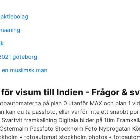
i aktiebolag
meaning
ik
 2021 göteborg
d en muslimsk man
för visum till Indien - Frågor & s
otoautomaterna på plan 0 utanför MAX och plan 1 vi
kan du ta passfoto, eller varför inte ett snabbt por
Svartvit framkallning Digitala bilder på 1tim Framkall
Östermalm Passfoto Stockholm Foto Nybrogatan Kör
ckholm • fotoautomat stockholm photos • fotoauto