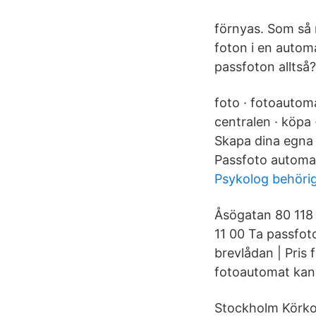
förnyas. Som så m
foton i en autom
passfoton alltså?
foto · fotoautoma
centralen · köpa 
Skapa dina egna p
Passfoto automa
Psykolog behöri
Åsögatan 80 118
11 00 Ta passfoto
brevlådan | Pris 
fotoautomat kan 
Stockholm Körkor