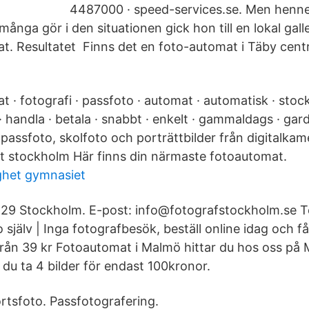
4487000 · speed-services.se. Men henn
ånga gör i den situationen gick hon till en lokal gall
at. Resultatet Finns det en foto-automat i Täby cen
t · fotografi · passfoto · automat · automatisk · stoc
· handla · betala · snabbt · enkelt · gammaldags · gardi
assfoto, skolfoto och porträttbilder från digitalkame
t stockholm Här finns din närmaste fotoautomat.
ghet gymnasiet
 29 Stockholm. E-post: info@fotografstockholm.se T
 själv | Inga fotografbesök, beställ online idag och få
från 39 kr Fotoautomat i Malmö hittar du hos oss på Mo
du ta 4 bilder för endast 100kronor.
tsfoto. Passfotografering.