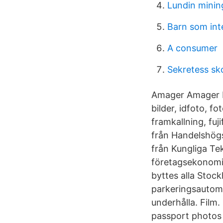
Lundin minin
Barn som inte
A consumer
Sekretess sko
Amager Amager B
bilder, idfoto, fo
framkallning, fuj
från Handelshögs
från Kungliga Te
företagsekonomi
byttes alla Stockh
parkeringsautoma
underhålla. Film.
passport photos 