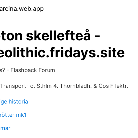
arcina.web.app
ton skellefteå -
olithic.fridays.site
s? - Flashback Forum
ransport- o. Sthlm 4. Thörnbladh. & Cos F lektr.
ge historia
nötter mk1
mmar