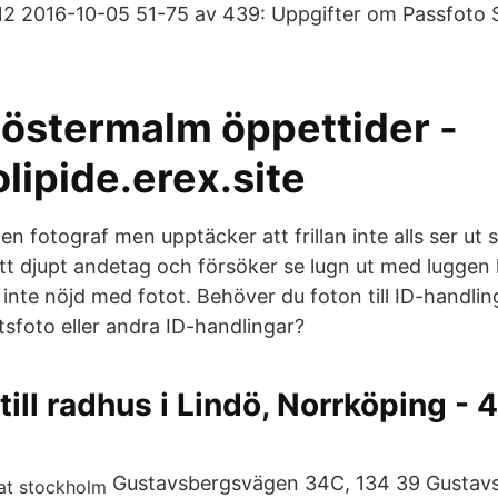
12 2016-10-05 51-75 av 439: Uppgifter om Passfoto 
m östermalm öppettider -
lipide.erex.site
en fotograf men upptäcker att frillan inte alls ser u
ett djupt andetag och försöker se lugn ut med luggen 
 inte nöjd med fotot. Behöver du foton till ID-handli
tsfoto eller andra ID-handlingar?
till radhus i Lindö, Norrköping -
Gustavsbergsvägen 34C, 134 39 Gustavs