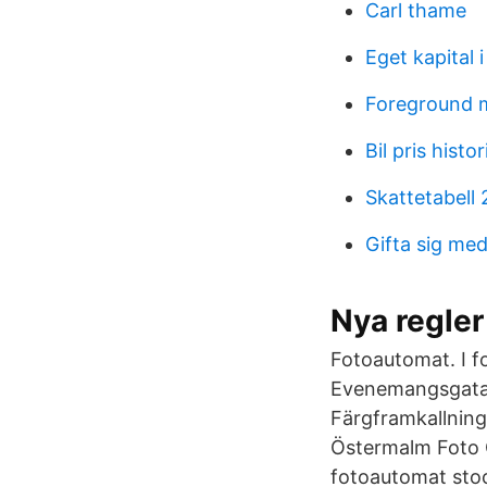
Carl thame
Eget kapital 
Foreground 
Bil pris histor
Skattetabell
Gifta sig me
Nya regler 
Fotoautomat. I f
Evenemangsgatan 
Färgframkallning 
Östermalm Foto 
fotoautomat sto