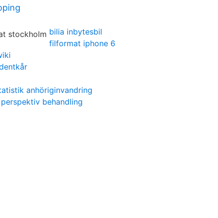
oping
bilia inbytesbil
filformat iphone 6
iki
udentkår
tatistik anhöriginvandring
 perspektiv behandling