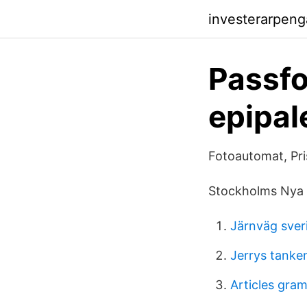
investerarpeng
Passfo
epipale
Fotoautomat, Pri
Stockholms Nya T
Järnväg sveri
Jerrys tanke
Articles gra