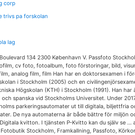
g corp
 trivs pa forskolan
la lag
oulevard 134 2300 København V. Passfoto Stockholm
tofilm, cv foto, fotoalbum, foto förstoringar, bild, vis
ifilm, analog film, film Han har en doktorsexamen i f
kolan i Stockholm (2005) och en civilingenjörsexame
kniska Högskolan (KTH) i Stockholm (1991). Han har 
 och spanska vid Stockholms Universitet. Under 201
olms parkeringsautomater ut till digitala, biljettfria o
ter. De nya automaterna är både bättre för miljön oc
 Digitala kvitton. I tjänsten P-Kvitto kan du själv se …
Fotobutik Stockholm, Framkallning, Passfoto, Körkor