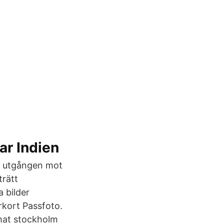
var Indien
d utgången mot
trätt
a bilder
kort Passfoto.
mat stockholm