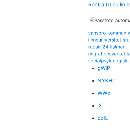
Rent a truck link
vansbro kommun w
linneuniversitet st
repair 24 kalmar
migrationsverket s
socialpsykologiskt
gWjP
NYKHp
WWz
jX
dzIL