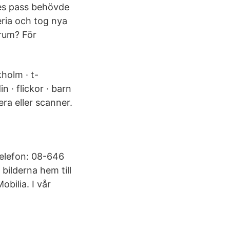
es pass behövde
eria och tog nya
trum? För
kholm · t-
n · flickor · barn
ra eller scanner.
elefon: 08-646
 bilderna hem till
bilia. I vår