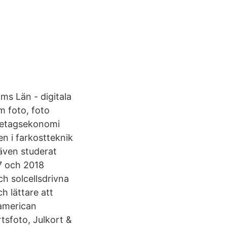
s Län - digitala
um foto, foto
öretagsekonomi
n i farkostteknik
även studerat
7 och 2018
ch solcellsdrivna
h lättare att
 american
tsfoto, Julkort &