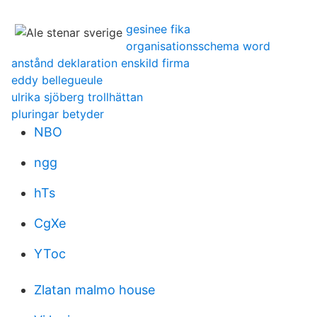
gesinee fika
organisationsschema word
anstånd deklaration enskild firma
eddy bellegueule
ulrika sjöberg trollhättan
pluringar betyder
NBO
ngg
hTs
CgXe
YToc
Zlatan malmo house