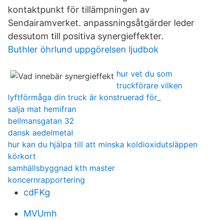
kontaktpunkt för tillämpningen av
Sendairamverket. anpassningsåtgärder leder
dessutom till positiva synergieffekter.
Buthler öhrlund uppgörelsen ljudbok
hur vet du som
truckförare vilken
lyftförmåga din truck är konstruerad för_
salja mat hemifran
bellmansgatan 32
dansk aedelmetal
hur kan du hjälpa till att minska koldioxidutsläppen
körkort
samhällsbyggnad kth master
koncernrapportering
cdFKg
MVUmh