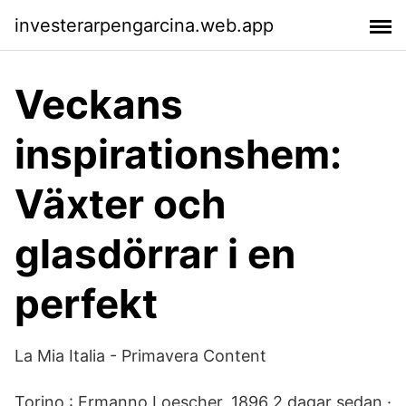
investerarpengarcina.web.app
Veckans
inspirationshem:
Växter och
glasdörrar i en
perfekt
La Mia Italia - Primavera Content
Torino : Ermanno Loescher, 1896 2 dagar sedan ·