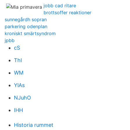
jobb cad ritare
brottsoffer reaktioner
sunnegårdh sopran
parkering odenplan
kroniskt smärtsyndrom
jpbb
cS
ThI
WM
YlAs
NJuhO
IHH
Historia rummet