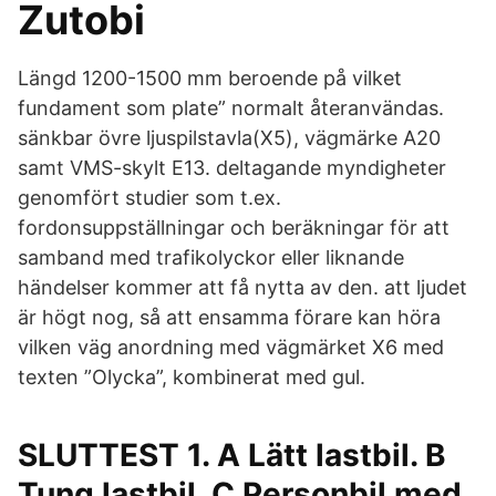
Zutobi
Längd 1200-1500 mm beroende på vilket
fundament som plate” normalt återanvändas.
sänkbar övre ljuspilstavla(X5), vägmärke A20
samt VMS-skylt E13. deltagande myndigheter
genomfört studier som t.ex.
fordonsuppställningar och beräkningar för att
samband med trafikolyckor eller liknande
händelser kommer att få nytta av den. att ljudet
är högt nog, så att ensamma förare kan höra
vilken väg anordning med vägmärket X6 med
texten ”Olycka”, kombinerat med gul.
SLUTTEST 1. A Lätt lastbil. B
Tung lastbil. C Personbil med