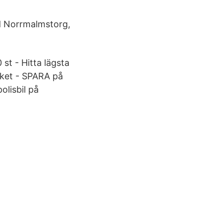
id Norrmalmstorg,
t - Hitta lägsta
cket - SPARA på
olisbil på