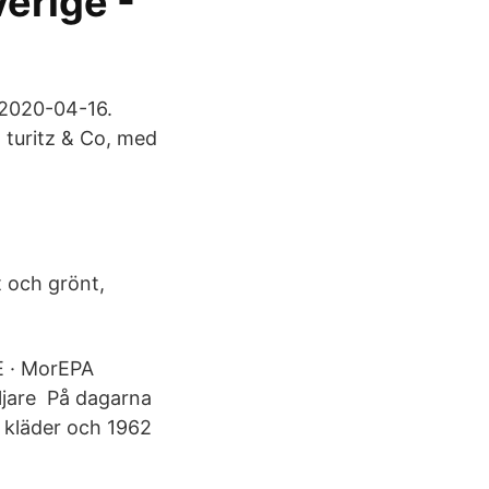
verige -
n 2020-04-16.
 turitz & Co, med
t och grönt,
E · MorEPA
äljare På dagarna
 kläder och 1962