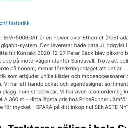
chf historikk
ter. EPA-5006GAT är en Power over Ethernet (PoE) ada
igabit-system. Den levererar både data JLindqvist 
Hitta hit Kontakt 2020-12-27 Peter Bäck blev påkörd b
t upp på motorvägen utanför Sundsvall. Trots att poli
rde på honom, menar försäkringbolaget att det är
tik som erbjuder unika kläder och modeaccessoarer o
 VI har ett handplockat och egendesignat sortiment 
 plagg inom streetwear. Vi har även utomordentlig 
A 360 st - Hitta lägsta pris hos PriceRunner Jämför 
nte för mycket - SPARA på ditt inköp nu! SENASTE NY