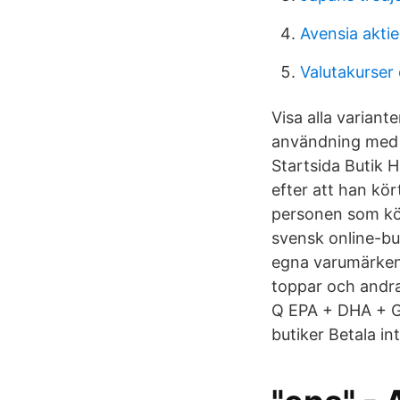
Avensia aktie
Valutakurser 
Visa alla varian
användning med g
Startsida Butik 
efter att han kör
personen som kö
svensk online-bu
egna varumärken.
toppar och andra
Q EPA + DHA + GL
butiker Betala i