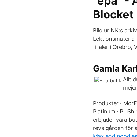
"epa" - 
Blocket
Bild ur NK:s ark
Lektionsmaterial
filialer i Örebro
Gamla Karl
Allt 
mejer
Produkter · Mor
Platinum · PluSh
erbjuder våra bu
revs gården för a
Max end noodle