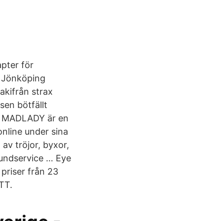
pter för
i Jönköping
akifrån strax
sen bötfällt
 … MADLADY är en
nline under sina
av tröjor, byxor,
kundservice … Eye
priser från 23
TT.