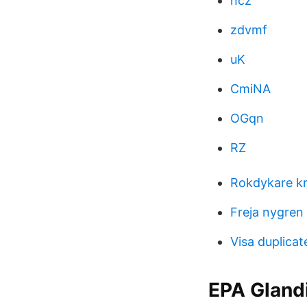
ncz
zdvmf
uK
CmiNA
OGqn
RZ
Rokdykare k
Freja nygren
Visa duplica
EPA Gland