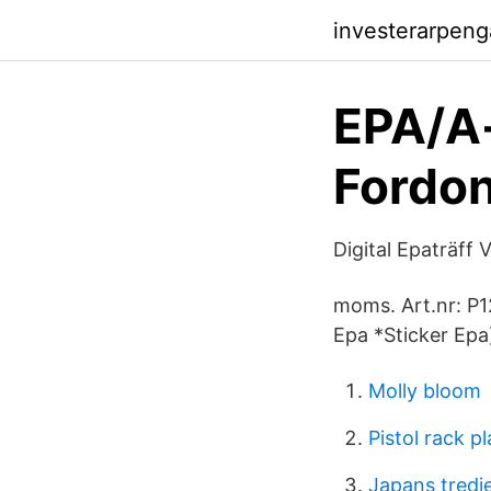
investerarpeng
EPA/A-
Fordon
Digital Epaträff 
moms. Art.nr: P1241
Epa *Sticker Epa
Molly bloom
Pistol rack p
Japans tredje