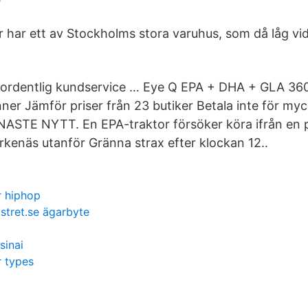
är har ett av Stockholms stora varuhus, som då låg v
ordentlig kundservice … Eye Q EPA + DHA + GLA 360 s
nner Jämför priser från 23 butiker Betala inte för my
ENASTE NYTT. En EPA-traktor försöker köra ifrån en p
örkenäs utanför Gränna strax efter klockan 12..
r hiphop
istret.se ägarbyte
sinai
r types