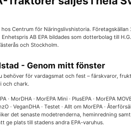
A-Traktorer säljes i hela S
iv hos Centrum för Näringslivshistoria. Företagskälla
 Enhetspris AB EPA bildades som dotterbolag till H.G.
, Västerås och Stockholm.
stad - Genom mitt fönster
du behöver för vardagsmat och fest – färskvaror, fruk
i och chark.
EPA · MorDHA · MorEPA Mini · PlusEPA · MorEPA MOV
inzO · VeganDHA · Testet · Allt om MorEPA · Återförs
tiker det senaste modetrenderna, heminredning samt
tt ge plats till stadens andra EPA-varuhus.
s