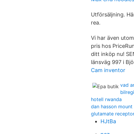
Utförsäljning. H
rea.
Vi har även utom
pris hos PriceRu
ditt inköp nu! S
länsväg 997 i Bj
Cam inventor
vad a
bilreg
hotell rwanda
dan hasson mount 
glutamate recepto
HJtBa