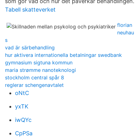
som gör vad och hur det påverkar behandlingen.
Tabell skatteverket
florian
neuhau
s
vad är särbehandling
hur aktivera internationella betalningar swedbank
gymnasium sigtuna kommun
maria strømme nanoteknologi
stockholm central spår 8
reglerar schengenavtalet
oNtC
yxTK
iwQYc
CpPSa