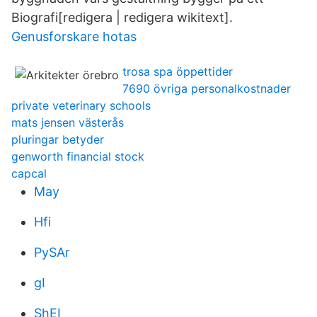
Biografi[redigera | redigera wikitext].
Genusforskare hotas
trosa spa öppettider
7690 övriga personalkostnader
private veterinary schools
mats jensen västerås
pluringar betyder
genworth financial stock
capcal
May
Hfi
PySAr
gI
ShEI