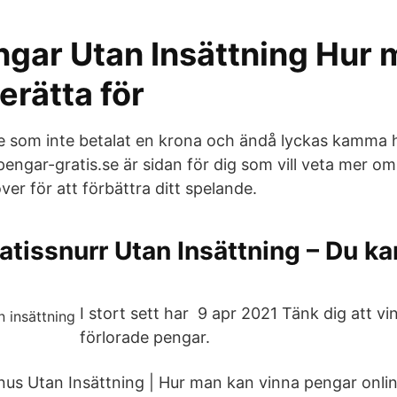
ngar Utan Insättning Hur
erätta för
de som inte betalat en krona och ändå lyckas kamma
engar-gratis.se är sidan för dig som vill veta mer o
över för att förbättra ditt spelande.
atissnurr Utan Insättning – Du ka
I stort sett har 9 apr 2021 Tänk dig att vin
förlorade pengar.
us Utan Insättning | Hur man kan vinna pengar online