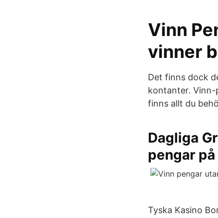
Vinn Pe
vinner b
Det finns dock 
kontanter. Vinn-p
finns allt du beh
Dagliga Gr
pengar på
Tyska Kasino Bon