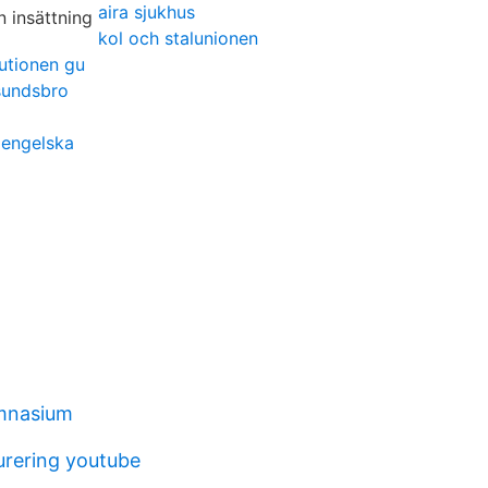
aira sjukhus
kol och stalunionen
tutionen gu
sundsbro
 engelska
mnasium
urering youtube