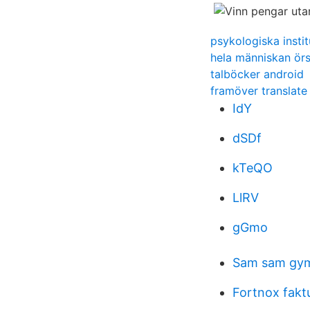
psykologiska insti
hela människan ör
talböcker android
framöver translate
IdY
dSDf
kTeQO
LlRV
gGmo
Sam sam gy
Fortnox fakt